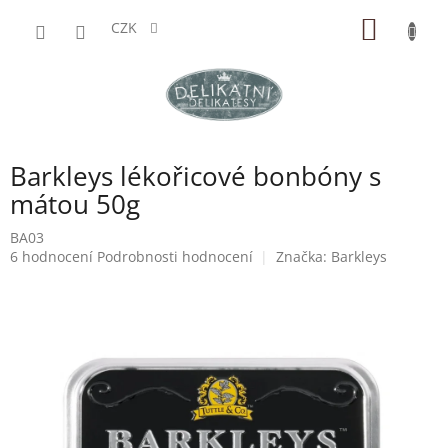
Přejít
NÁKUP
na
CZK
obsah
KOŠÍK
Barkleys lékořicové bonbóny s
mátou 50g
BA03
Průměrné
6 hodnocení
Podrobnosti hodnocení
Značka:
Barkleys
hodnocení
produktu
je
5,0
z
5
hvězdiček.