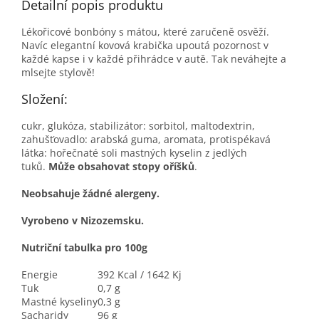
Detailní popis produktu
Lékořicové bonbóny s mátou, které zaručeně osvěží.
Navíc elegantní kovová krabička upoutá pozornost v
každé kapse i v každé přihrádce v autě. Tak neváhejte a
mlsejte stylově!
Složení:
cukr, glukóza, stabilizátor: sorbitol, maltodextrin,
zahušťovadlo: arabská guma, aromata, protispékavá
látka: hořečnaté soli mastných kyselin z jedlých
tuků.
Může obsahovat stopy oříšků
.
Neobsahuje žádné alergeny.
Vyrobeno v Nizozemsku.
Nutriční tabulka pro 100g
Energie
392 Kcal / 1642 Kj
Tuk
0,7 g
Mastné kyseliny
0,3 g
Sacharidy
96 g