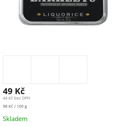
49 Kč
44 Kč bez DPH
Měrná
98 Kč / 100 g
cena:
Skladem