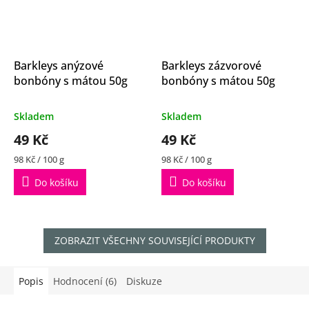
Barkleys anýzové
Barkleys zázvorové
bonbóny s mátou 50g
bonbóny s mátou 50g
Průměrné
Průměrné
Skladem
Skladem
hodnocení
hodnocení
49 Kč
49 Kč
produktu
produktu
je
je
Měrná
Měrná
98 Kč / 100 g
98 Kč / 100 g
4,9
5,0
cena:
cena:
z
z
Do košíku
Do košíku
5
5
hvězdiček.
hvězdiček.
ZOBRAZIT VŠECHNY SOUVISEJÍCÍ PRODUKTY
Popis
Hodnocení (6)
Diskuze