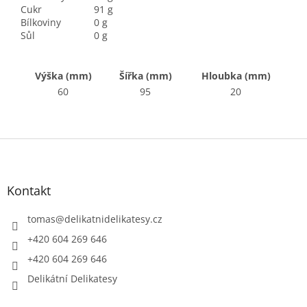
Cukr
91 g
Bílkoviny
0 g
Sůl
0 g
Výška (mm)
Šířka (mm)
Hloubka (mm)
60
95
20
Z
á
p
a
Kontakt
t
í
tomas
@
delikatnidelikatesy.cz
+420 604 269 646
+420 604 269 646
Delikátní Delikatesy