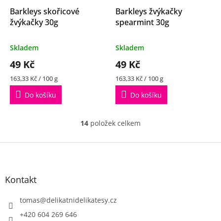
Barkleys skořicové
Barkleys žvýkačky
žvýkačky 30g
spearmint 30g
Průměrné
Průměrné
Skladem
Skladem
hodnocení
hodnocení
49 Kč
49 Kč
produktu
produktu
je
je
Měrná
Měrná
163,33 Kč / 100 g
163,33 Kč / 100 g
4,2
5,0
cena:
cena:
z
z
Do košíku
Do košíku
5
5
hvězdiček.
hvězdiček.
14
položek celkem
O
v
l
Z
á
á
d
p
a
a
Kontakt
c
t
í
í
tomas
@
delikatnidelikatesy.cz
p
r
+420 604 269 646
v