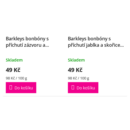
Barkleys bonbóny s
Barkleys bonbóny s
příchutí zázvoru a
příchutí jablka a skořice
pomeranče 50g
50g
Průměrné
Průměrné
Skladem
Skladem
hodnocení
hodnocení
49 Kč
49 Kč
produktu
produktu
je
je
Měrná
Měrná
98 Kč / 100 g
98 Kč / 100 g
4,4
5,0
cena:
cena:
z
z
Do košíku
Do košíku
5
5
hvězdiček.
hvězdiček.