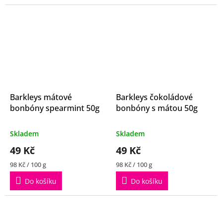
hvězdiček.
hvězdiček.
Barkleys mátové
Barkleys čokoládové
bonbóny spearmint 50g
bonbóny s mátou 50g
Průměrné
Průměrné
Skladem
Skladem
hodnocení
hodnocení
49 Kč
49 Kč
produktu
produktu
je
je
Měrná
Měrná
98 Kč / 100 g
98 Kč / 100 g
4,7
3,5
cena:
cena:
z
z
Do košíku
Do košíku
5
5
hvězdiček.
hvězdiček.