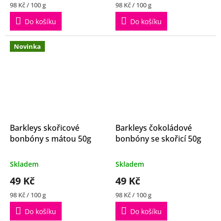
Měrná
Měrná
98 Kč / 100 g
98 Kč / 100 g
5,0
5,0
cena:
cena:
z
z
Do košíku
Do košíku
5
5
hvězdiček.
hvězdiček.
Novinka
Barkleys skořicové
Barkleys čokoládové
bonbóny s mátou 50g
bonbóny se skořicí 50g
Průměrné
Průměrné
Skladem
Skladem
hodnocení
hodnocení
49 Kč
49 Kč
produktu
produktu
je
je
Měrná
Měrná
98 Kč / 100 g
98 Kč / 100 g
5,0
4,3
cena:
cena:
z
z
Do košíku
Do košíku
5
5