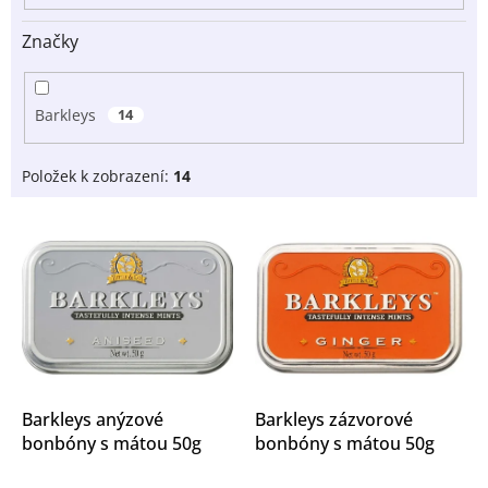
u
Značky
k
t
ů
Barkleys
14
Položek k zobrazení:
14
V
ý
p
i
s
p
r
o
d
Barkleys anýzové
Barkleys zázvorové
u
bonbóny s mátou 50g
bonbóny s mátou 50g
k