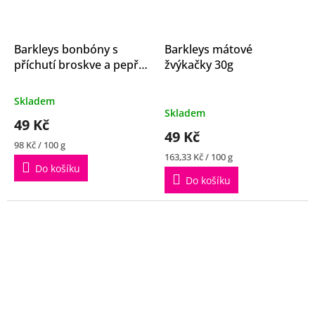
Barkleys bonbóny s
Barkleys mátové
příchutí broskve a pepře
žvýkačky 30g
50g
Průměrné
Skladem
hodnocení
Skladem
49 Kč
produktu
49 Kč
je
Měrná
98 Kč / 100 g
4,5
cena:
Měrná
163,33 Kč / 100 g
z
Do košíku
cena:
5
Do košíku
hvězdiček.