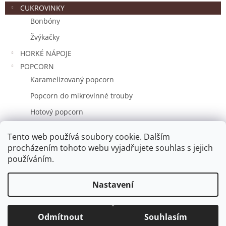
CUKROVINKY
Bonbóny
Žvýkačky
HORKÉ NÁPOJE
POPCORN
Karamelizovaný popcorn
Popcorn do mikrovlnné trouby
Hotový popcorn
DÁRKOVÉ SADY
Tento web používá soubory cookie. Dalším
Značky
procházením tohoto webu vyjadřujete souhlas s jejich
používáním.
Vytvořil Shoptet
Nastavení
Copyright 2026
Delikátní Delikatesy
. Všechna práva
Odmítnout
Souhlasím
vyhrazena.
Upravit nastavení cookies