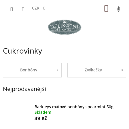
Přejít
NÁKUP
na
CZK
obsah
KOŠÍK
Cukrovinky
Bonbóny
Žvýkačky
Nejprodávanější
Barkleys mátové bonbóny spearmint 50g
Skladem
49 Kč