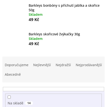
Barkleys bonbóny s příchutí jablka a skořice
50g
Skladem
49 Kč
Barkleys skořicové žvýkačky 30g
Skladem
49 Kč
Ř
a
Doporučujeme
Nejlevnější
Nejdražší
Nejprodávanější
z
e
Abecedně
n
í
p
r
o
Na skladě
14
d