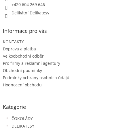
+420 604 269 646
k
y
Delikátní Delikatesy
v
ý
p
Informace pro vás
i
s
KONTAKTY
u
Doprava a platba
Velkoobchodní odběr
Pro firmy a reklamní agentury
Obchodní podmínky
Podmínky ochrany osobních údajů
Hodnocení obchodu
Kategorie
ČOKOLÁDY
DELIKATESY