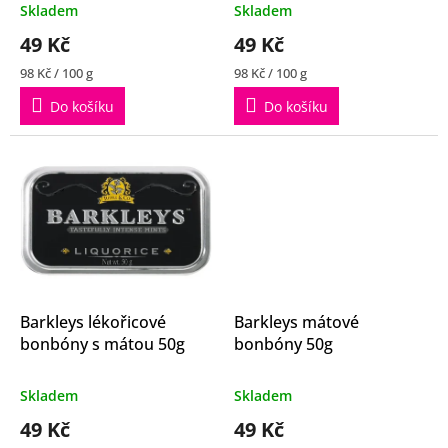
t
Průměrné
Průměrné
Skladem
Skladem
ů
hodnocení
hodnocení
49 Kč
49 Kč
produktu
produktu
je
je
Měrná
Měrná
98 Kč / 100 g
98 Kč / 100 g
4,9
5,0
cena:
cena:
z
z
Do košíku
Do košíku
5
5
hvězdiček.
hvězdiček.
Barkleys lékořicové
Barkleys mátové
bonbóny s mátou 50g
bonbóny 50g
Průměrné
Průměrné
Skladem
Skladem
hodnocení
hodnocení
49 Kč
49 Kč
produktu
produktu
je
je