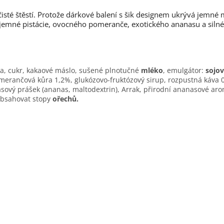
isté štěstí. Protože dárkové balení s šik designem ukrývá jemné
uť jemné pistácie, ovocného pomeranče, exotického ananasu a siln
a, cukr, kakaové máslo, sušené plnotučné
mléko
, emulgátor:
sojo
omerančová kůra 1,2%, glukózovo-fruktózový sirup, rozpustná káva
ý prášek (ananas, maltodextrin), Arrak, přirodní ananasové aroma,
bsahovat stopy
ořechů.