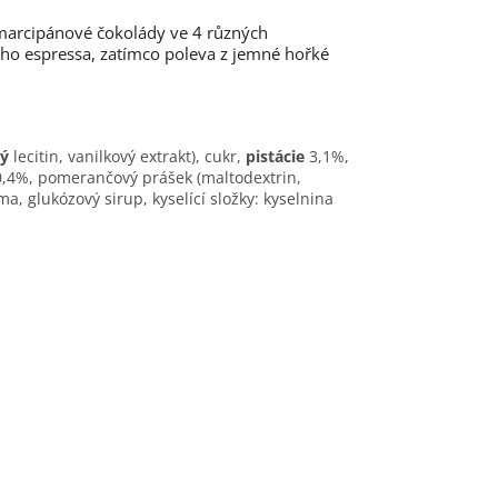
 marcipánové čokolády ve 4 různých
ého espressa, zatímco poleva z jemné hořké
vý
lecitin,
vanilkový extrakt), cukr,
pistácie
3,1%,
 0,4%, pomerančový prášek (maltodextrin,
 glukózový sirup, kyselící složky: kyselnina