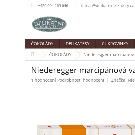
Přejít
+420 604 269 646
tomas@delikatnidelikatesy.cz
na
obsah
ČOKOLÁDY
DELIKATESY
CUKROVINKY
Domů
ČOKOLÁDY
Niederegger marcipánová
Niederegger marcipánová va
Průměrné
1 hodnocení
Podrobnosti hodnocení
Značka:
Nie
hodnocení
produktu
je
5,0
z
5
hvězdiček.