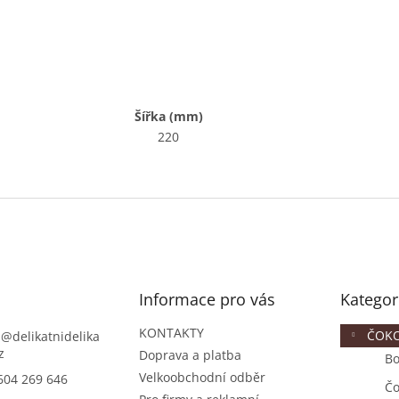
Šířka (mm)
220
Přeskočit
Informace pro vás
Kategor
kategorie
KONTAKTY
ČOK
s
@
delikatnidelika
z
Doprava a platba
Bo
Velkoobchodní odběr
604 269 646
Čo