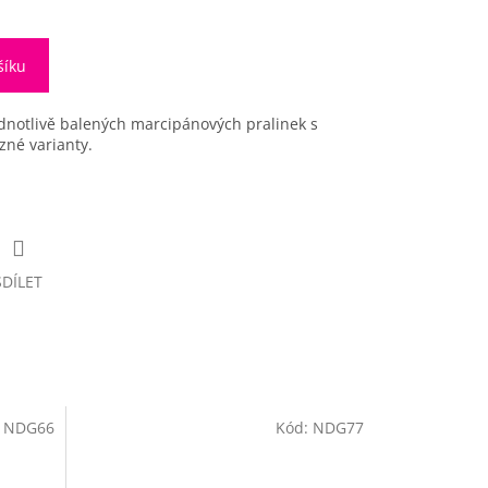
šíku
dnotlivě balených marcipánových pralinek s
zné varianty.
SDÍLET
:
NDG66
Kód:
NDG77