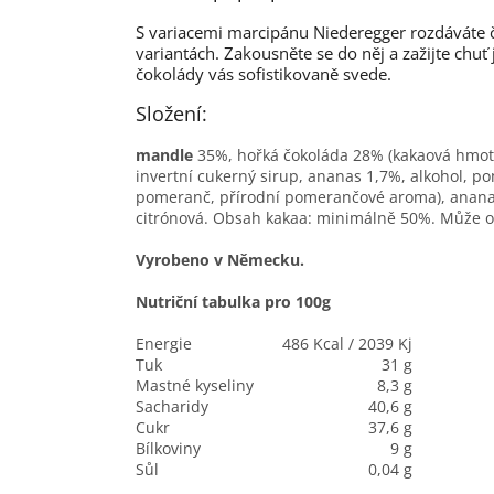
S variacemi marcipánu Niederegger rozdáváte č
variantách. Zakousněte se do něj a zažijte ch
čokolády vás sofistikovaně svede.
Složení:
mandle
35%, hořká čokoláda 28% (kakaová hmot
invertní cukerný sirup, ananas 1,7%, alkohol, p
pomeranč, přírodní pomerančové aroma), ananasov
citrónová
.
Obsah kakaa: minimálně 50%. Může o
Vyrobeno v Německu.
Nutriční tabulka pro 100g
Energie
486 Kcal / 2039 Kj
Tuk
31 g
Mastné kyseliny
8,3 g
Sacharidy
40,6 g
Cukr
37,6 g
Bílkoviny
9 g
Sůl
0,04 g