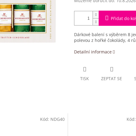
Můžeme doručit do:
10.8.2026
Přidat do ko
Dárkové balení s výběrem 8 je
polevou z hořké čokolády, 4 rů
Detailní informace
TISK
ZEPTAT SE
Kód:
NDG40
Kód