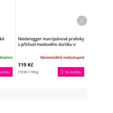
Další
produkt
řké
Niederegger marcipánové pralinky
s příchutí medového dortíku v
mléčné čokoládě 100g
kladem
Momentálně nedostupné
119 Kč
Měrná
košíku
119 Kč / 100 g
Do košíku
cena: