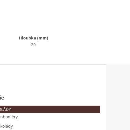
Hloubka (mm)
20
ie
OLÁDY
nboniéry
kolády