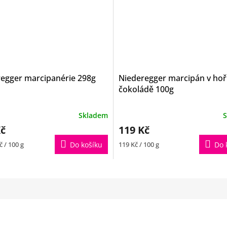
egger marcipanérie 298g
Niederegger marcipán v ho
čokoládě 100g
né
Skladem
S
ení
Kč
119 Kč
tu
Měrná
č / 100 g
Do košíku
119 Kč / 100 g
Do 
cena:
ek.