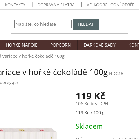
KONTAKTY
DOPRAVA A PLATBA
VELKOOBCHODNÍ ODBĚR
HLEDAT
HORKÉ NÁPOJE
POPCORN
DÁRKOVÉ SADY
KON
 variace v hořké čokoládě 100g
riace v hořké čokoládě 100g
NDG15
deregger
119 Kč
106 Kč bez DPH
Měrná
119 Kč / 100 g
cena:
Skladem