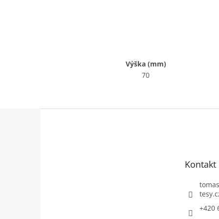
Výška (mm)
70
Z
á
p
a
t
Kontakt
í
toma
tesy.c
+420 