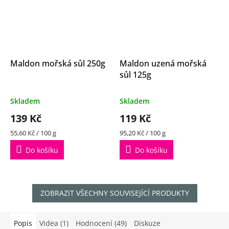
Maldon mořská sůl 250g
Maldon uzená mořská
sůl 125g
Průměrné
Průměrné
Skladem
Skladem
hodnocení
hodnocení
139 Kč
119 Kč
produktu
produktu
je
je
Měrná
Měrná
55,60 Kč / 100 g
95,20 Kč / 100 g
4,9
5,0
cena:
cena:
z
z
Do košíku
Do košíku
5
5
hvězdiček.
hvězdiček.
ZOBRAZIT VŠECHNY SOUVISEJÍCÍ PRODUKTY
Popis
Videa (1)
Hodnocení (49)
Diskuze