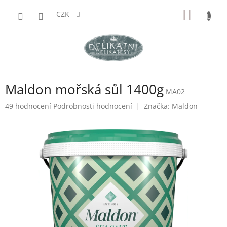
Přejít
NÁKUP
na
CZK
obsah
KOŠÍK
Maldon mořská sůl 1400g
MA02
Průměrné
49 hodnocení
Podrobnosti hodnocení
Značka:
Maldon
hodnocení
produktu
je
5,0
z
5
hvězdiček.