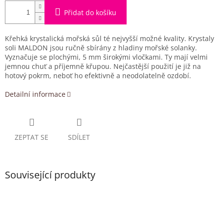
Přidat do košíku
Křehká krystalická mořská sůl té nejvyšší možné kvality. Krystaly
soli MALDON jsou ručně sbírány z hladiny mořské solanky.
Vyznačuje se plochými, 5 mm širokými vločkami. Ty mají velmi
jemnou chuť a příjemně křupou. Nejčastější použití je již na
hotový pokrm, neboť ho efektivně a neodolatelně ozdobí.
Detailní informace
ZEPTAT SE
SDÍLET
Související produkty