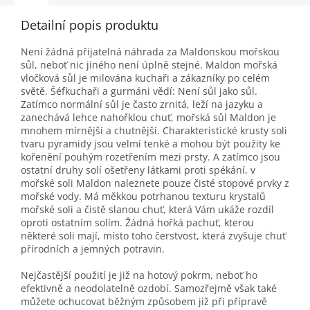
Detailní popis produktu
Není žádná přijatelná náhrada za Maldonskou mořskou
sůl, neboť nic jiného není úplně stejné. Maldon mořská
vločková sůl je milována kuchaři a zákazníky po celém
světě. Šéfkuchaři a gurmáni vědí: Není sůl jako sůl.
Zatímco normální sůl je často zrnitá, leží na jazyku a
zanechává lehce nahořklou chuť, mořská sůl Maldon je
mnohem mírnější a chutnější. Charakteristické krusty soli
tvaru pyramidy jsou velmi tenké a mohou být použity ke
kořenění pouhým rozetřením mezi prsty. A zatímco jsou
ostatní druhy solí ošetřeny látkami proti spékání, v
mořské soli Maldon naleznete pouze čisté stopové prvky z
mořské vody. Má měkkou potrhanou texturu krystalů
mořské soli a čistě slanou chuť, která Vám ukáže rozdíl
oproti ostatním solím. Žádná hořká pachuť, kterou
některé soli mají, místo toho čerstvost, která zvyšuje chuť
přírodních a jemných potravin.
Nejčastější použití je již na hotový pokrm, neboť ho
efektivně a neodolatelně ozdobí. Samozřejmě však také
můžete ochucovat běžným způsobem již při přípravě