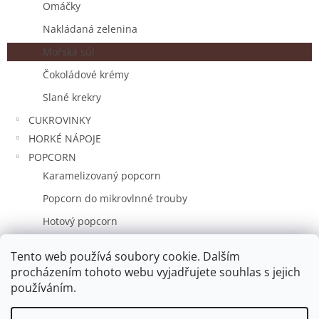
Omáčky
Nakládaná zelenina
Mořská sůl
Čokoládové krémy
Slané krekry
CUKROVINKY
HORKÉ NÁPOJE
POPCORN
Karamelizovaný popcorn
Popcorn do mikrovlnné trouby
Hotový popcorn
DÁRKOVÉ SADY
Tento web používá soubory cookie. Dalším
Značky
procházením tohoto webu vyjadřujete souhlas s jejich
používáním.
Vytvořil Shoptet