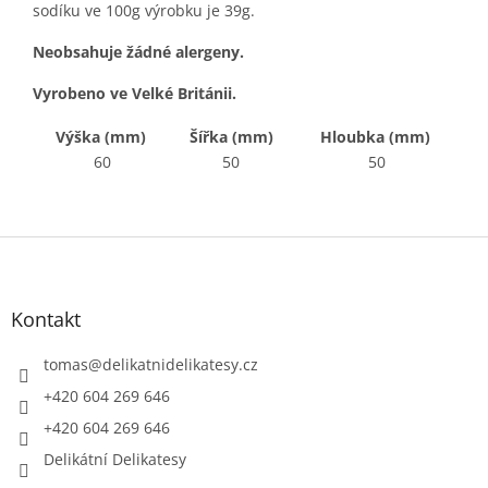
sodíku ve 100g výrobku je 39g.
Neobsahuje žádné alergeny.
Vyrobeno
ve Velké Británii.
Výška (mm)
Šířka (mm)
Hloubka (mm)
60
50
50
Z
á
p
a
Kontakt
t
í
tomas
@
delikatnidelikatesy.cz
+420 604 269 646
+420 604 269 646
Delikátní Delikatesy