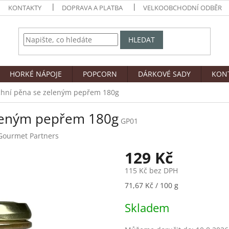
KONTAKTY
DOPRAVA A PLATBA
VELKOOBCHODNÍ ODBĚR
HLEDAT
HORKÉ NÁPOJE
POPCORN
DÁRKOVÉ SADY
KON
hní pěna se zeleným pepřem 180g
leným pepřem 180g
GP01
Gourmet Partners
129 Kč
115 Kč bez DPH
Měrná
71,67 Kč / 100 g
cena:
Skladem