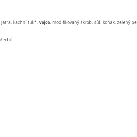
í játra, kachní tuk*,
vejce
, modifikovaný škrob, sůl, koňak, zelený p
ořechů.