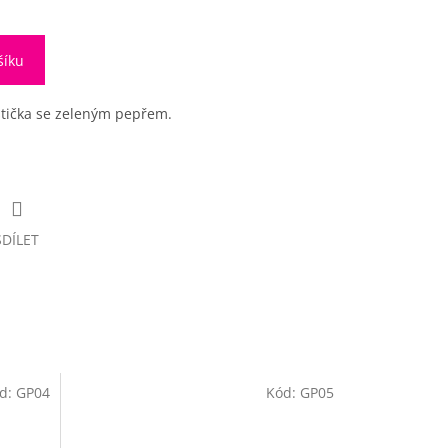
šíku
štička se zeleným pepřem.
SDÍLET
d:
GP04
Kód:
GP05