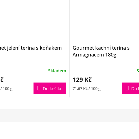
t jelení terina s koňakem
Gourmet kachní terina s
Armagnacem 180g
Skladem
S
Kč
129 Kč
Měrná
 / 100 g
Do košíku
71,67 Kč / 100 g
Do 
cena: