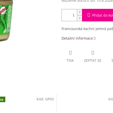
Můžeme doručit do:
10.8.2026
Přidat do ko
Francouzská kachní jemná pa
Detailní informace
TISK
ZEPTAT SE
Kód:
GP03
Kó
ka