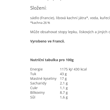
Složení
:
sádlo (Francie), libová kachní játra*, voda, kuřec
*kachna 26 %
Může obsahovat stopy lepku, lískových a jiných 
Vyrobeno ve Francii.
Nutriční tabulka pro 100g
Energie
1175
kJ/
430
kcal
Tuk
43
g
Mastné kyseliny
17
g
Sacharidy
2,1
g
Cukr
1,1
g
Bílkoviny
8,7
g
Sůl
1,6
g