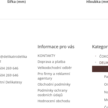
Šířka (mm)
Hloubka (m
Přeskočit
Informace pro vás
Kategor
kategorie
KONTAKTY
ČOK
s
@
delikatnidelika
z
Doprava a platba
DELI
Velkoobchodní odběr
604 269 646
Te
Pro firmy a reklamní
604 269 646
Pa
agentury
tní Delikatesy
Obchodní podmínky
O
Podmínky ochrany
Na
osobních údajů
Mo
Hodnocení obchodu
Čo