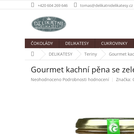
Přejít
+420 604 269 646
tomas@delikatnidelikatesy.cz
na
obsah
ČOKOLÁDY
DELIKATESY
CUKROVINKY
Domů
DELIKATESY
Teriny
Gourmet kac
Gourmet kachní pěna se ze
Průměrné
Neohodnoceno
Podrobnosti hodnocení
Značka:
hodnocení
produktu
je
0,0
z
5
hvězdiček.