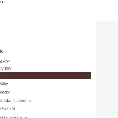
m)
ie
OLÁDY
KATESY
riny
štiky
máčky
kládaná zelenina
řská sůl
koládové krémy