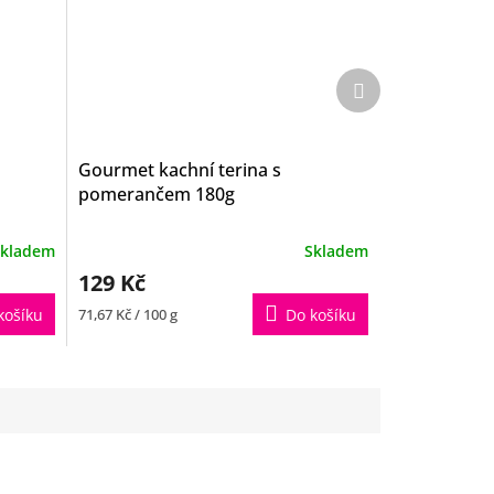
Další
produkt
Gourmet kachní terina s
pomerančem 180g
kladem
Skladem
129 Kč
Měrná
košíku
71,67 Kč / 100 g
Do košíku
cena: