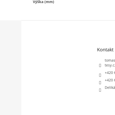
Výška (mm)
Z
á
p
a
t
Kontakt
í
toma
tesy.c
+420 
+420 
Deliká