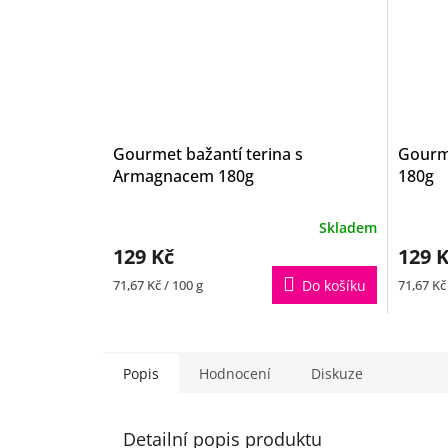
Gourmet bažantí terina s
Gourme
Armagnacem 180g
180g
Skladem
129 Kč
129 
Měrná
Měrná
71,67 Kč / 100 g
Do košíku
71,67 Kč
cena:
cena:
Popis
Hodnocení
Diskuze
Detailní popis produktu