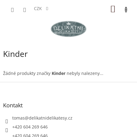
Přejít
NÁKUP
na
CZK
obsah
KOŠÍK
Kinder
Žádné produkty značky
Kinder
nebyly nalezeny...
Z
á
p
a
Kontakt
t
í
tomas
@
delikatnidelikatesy.cz
+420 604 269 646
+420 604 269 646