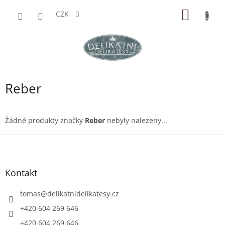
Přejít
NÁKUP
na
CZK
obsah
KOŠÍK
Reber
Žádné produkty značky
Reber
nebyly nalezeny...
Z
á
p
a
Kontakt
t
í
tomas
@
delikatnidelikatesy.cz
+420 604 269 646
+420 604 269 646