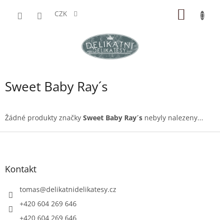
Přejít
NÁKUP
na
CZK
obsah
KOŠÍK
Sweet Baby Ray´s
Žádné produkty značky
Sweet Baby Ray´s
nebyly nalezeny...
Z
á
p
a
Kontakt
t
í
tomas
@
delikatnidelikatesy.cz
+420 604 269 646
+420 604 269 646