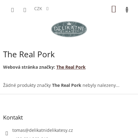
Přejít
NÁKUP
na
CZK
obsah
KOŠÍK
The Real Pork
Webová stránka značky:
The Real Pork
Žádné produkty značky
The Real Pork
nebyly nalezeny...
Z
á
p
a
Kontakt
t
í
tomas
@
delikatnidelikatesy.cz