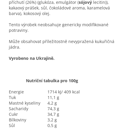
příchutí (26%) (glukóza, emulgátor (
sójový
lecitin)),
kakaový prášek, sůl, čokoládové aroma, karamelová
barva), kokosový olej.
Tento výrobek neobsahuje genericky modifikované
potraviny.
Může obsahovat příležitostně nevypražená kukuřičná
jádra.
Vyrobeno na Ukrajině.
Nutriční tabulka pro 100g
Energie
1714 kJ/ 409 kcal
Tuk
11,1 g
Mastné kyseliny
4,2 g
Sacharidy
74,3 g
Cukr
34,7 g
Bílkoviny
3,2 g
Sůl
0,5 g