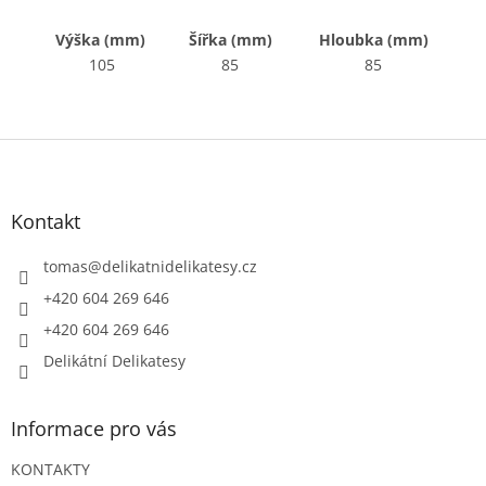
Výška (mm)
Šířka (mm)
Hloubka (mm)
105
85
85
Z
á
p
a
Kontakt
t
í
tomas
@
delikatnidelikatesy.cz
+420 604 269 646
+420 604 269 646
Delikátní Delikatesy
Informace pro vás
KONTAKTY