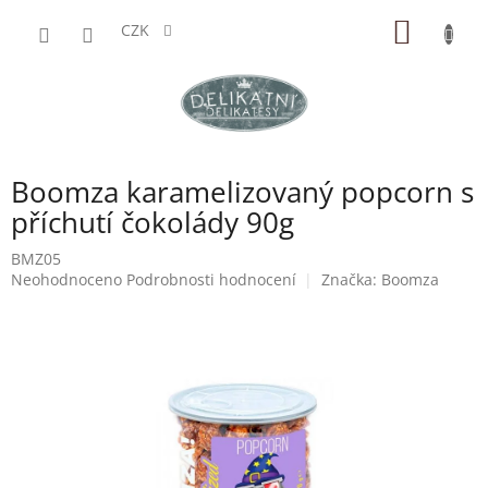
Přejít
NÁKUP
na
CZK
obsah
KOŠÍK
Boomza karamelizovaný popcorn s
příchutí čokolády 90g
BMZ05
Průměrné
Neohodnoceno
Podrobnosti hodnocení
Značka:
Boomza
hodnocení
produktu
je
0,0
z
5
hvězdiček.