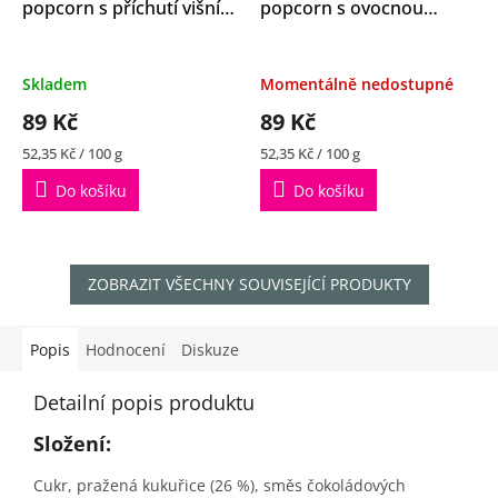
popcorn s příchutí višní a
popcorn s ovocnou
karamelu 170g
příchutí 170g
Skladem
Momentálně nedostupné
89 Kč
89 Kč
Měrná
Měrná
52,35 Kč / 100 g
52,35 Kč / 100 g
cena:
cena:
Do košíku
Do košíku
ZOBRAZIT VŠECHNY SOUVISEJÍCÍ PRODUKTY
Popis
Hodnocení
Diskuze
Detailní popis produktu
Složení:
Cukr, pražená kukuřice (26 %), směs čokoládových