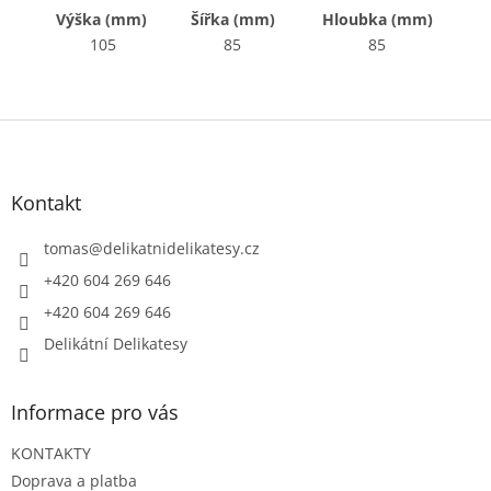
Výška (mm)
Šířka (mm)
Hloubka (mm)
105
85
85
Z
á
p
a
Kontakt
t
í
tomas
@
delikatnidelikatesy.cz
+420 604 269 646
+420 604 269 646
Delikátní Delikatesy
Informace pro vás
KONTAKTY
Doprava a platba