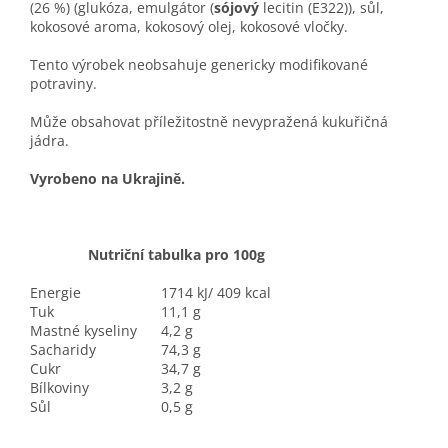
(26 %) (glukóza, emulgátor (
sójový
lecitin (E322)), sůl,
kokosové aroma, kokosový olej, kokosové vločky.
Tento výrobek neobsahuje genericky modifikované
potraviny.
Může obsahovat příležitostně nevypražená kukuřičná
jádra.
Vyrobeno na Ukrajině.
Nutriční tabulka pro 100g
Energie
1714 kJ/ 409 kcal
Tuk
11,1 g
Mastné kyseliny
4,2 g
Sacharidy
74,3 g
Cukr
34,7 g
Bílkoviny
3,2 g
Sůl
0,5 g