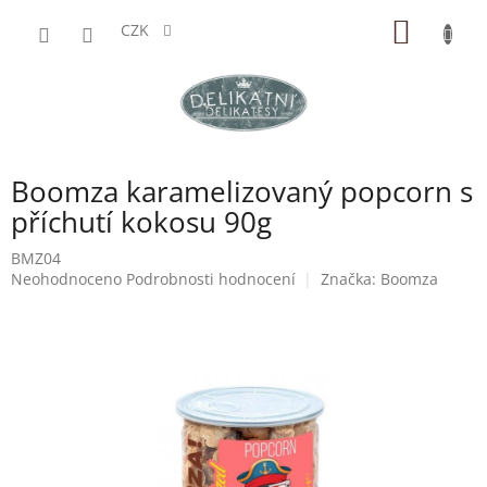
Přejít
NÁKUP
na
CZK
obsah
KOŠÍK
Boomza karamelizovaný popcorn s
příchutí kokosu 90g
BMZ04
Průměrné
Neohodnoceno
Podrobnosti hodnocení
Značka:
Boomza
hodnocení
produktu
je
0,0
z
5
hvězdiček.