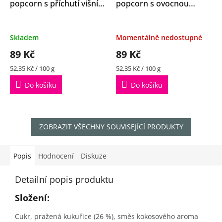
popcorn s příchutí višní a
popcorn s ovocnou
karamelu 170g
příchutí 170g
Skladem
Momentálně nedostupné
89 Kč
89 Kč
Měrná
Měrná
52,35 Kč / 100 g
52,35 Kč / 100 g
cena:
cena:
Do košíku
Do košíku
ZOBRAZIT VŠECHNY SOUVISEJÍCÍ PRODUKTY
Popis
Hodnocení
Diskuze
Detailní popis produktu
Složení:
Cukr, pražená kukuřice (26 %), směs kokosového aroma