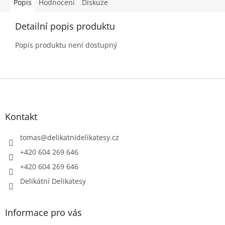
Popis
Hodnocení
Diskuze
Detailní popis produktu
Popis produktu není dostupný
Z
á
p
a
Kontakt
t
í
tomas
@
delikatnidelikatesy.cz
+420 604 269 646
+420 604 269 646
Delikátní Delikatesy
Informace pro vás