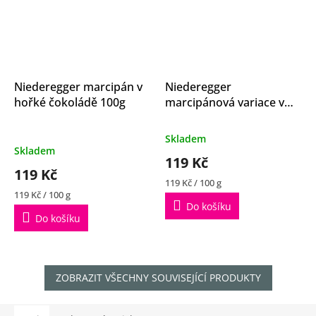
Niederegger marcipán v
Niederegger
hořké čokoládě 100g
marcipánová variace v
hořké čokoládě 100g
Průměrné
Skladem
hodnocení
Skladem
119 Kč
produktu
119 Kč
je
Měrná
119 Kč / 100 g
5,0
Měrná
cena:
119 Kč / 100 g
z
cena:
Do košíku
5
Do košíku
hvězdiček.
ZOBRAZIT VŠECHNY SOUVISEJÍCÍ PRODUKTY