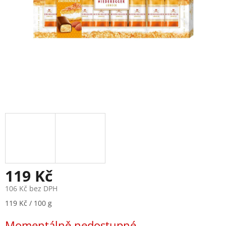
119 Kč
106 Kč bez DPH
Měrná
119 Kč / 100 g
cena:
Momentálně nedostupné