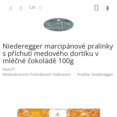
Přejít
NÁKUP
na
CZK
obsah
KOŠÍK
Niederegger marcipánové pralinky
s příchutí medového dortíku v
mléčné čokoládě 100g
NDG77
Průměrné
Neohodnoceno
Podrobnosti hodnocení
Značka:
Niederegger
hodnocení
produktu
je
0,0
z
5
hvězdiček.