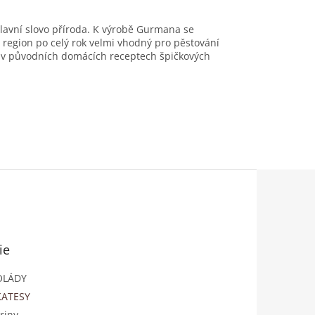
avní slovo příroda. K výrobě Gurmana se
o region po celý rok velmi vhodný pro pěstování
t v původních domácích receptech špičkových
ie
OLÁDY
KATESY
riny