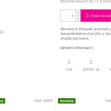
Můžeme doručit do:
11.8.2026
Přidat do ko
Miniaturní křupavě oranžové
Nezaměnitelná chuť jihu s fant
značky Gurmano.
Detailní informace
TISK
ZEPTAT SE
Kód:
GM02
Kó
ka
Novinka