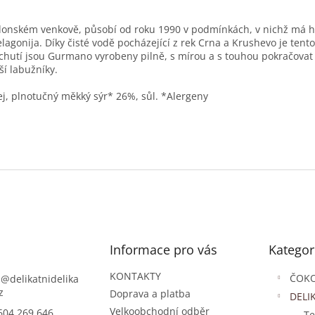
onském venkově, působí od roku 1990 v podmínkách, v nichž má hl
lagonija. Díky čisté vodě pocházející z rek Crna a Krushevo je tent
 chutí jsou Gurmano vyrobeny pilně, s mírou a s touhou pokračova
ší labužníky.
j, plnotučný měkký sýr* 26%, sůl. *Alergeny
Přeskočit
Informace pro vás
Kategor
kategorie
KONTAKTY
ČOK
s
@
delikatnidelika
z
Doprava a platba
DELI
Velkoobchodní odběr
604 269 646
Te