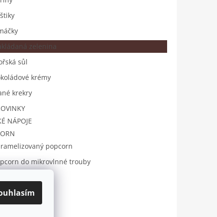
štiky
máčky
kládaná zelenina
řská sůl
koládové krémy
ané krekry
OVINKY
É NÁPOJE
CORN
ramelizovaný popcorn
pcorn do mikrovlnné trouby
tový popcorn
ouhlasím
OVÉ SADY
ky