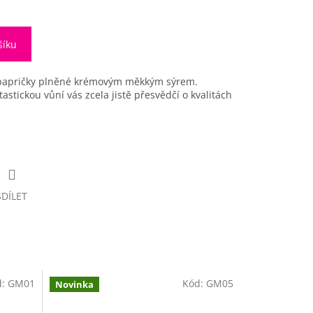
šíku
 papričky plněné krémovým měkkým sýrem.
astickou vůní vás zcela jistě přesvědčí o kvalitách
SDÍLET
d:
GM01
Kód:
GM05
Novinka