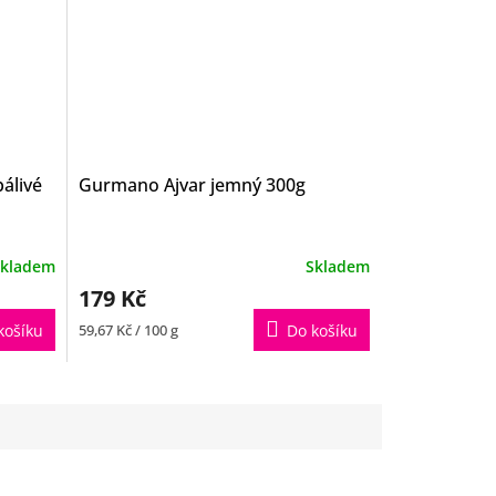
álivé
Gurmano Ajvar jemný 300g
Průměrné
kladem
Skladem
hodnocení
179 Kč
produktu
je
Měrná
košíku
59,67 Kč / 100 g
Do košíku
5,0
cena:
z
5
hvězdiček.