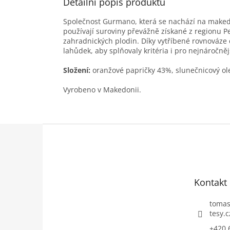
Detailní popis produktu
Společnost Gurmano, která se nachází na maked
používají suroviny převážně získané z regionu Pe
zahradnických plodin. Díky vytříbené rovnováze
lahůdek, aby splňovaly kritéria i pro nejnáročněj
Složení:
oranžové papričky 43%, slunečnicový ole
Vyrobeno v Makedonii.
Z
á
p
a
t
Kontakt
í
toma
tesy.c
+420 