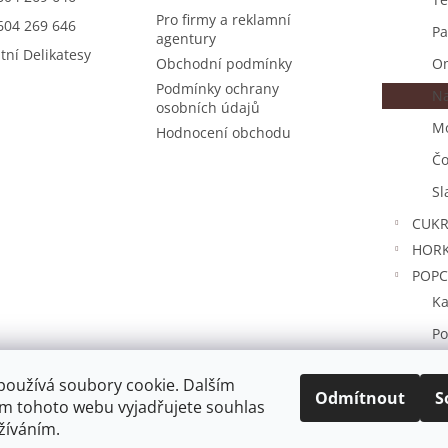
Pro firmy a reklamní
604 269 646
Pa
agentury
tní Delikatesy
Obchodní podmínky
O
Podmínky ochrany
Na
osobních údajů
Mo
Hodnocení obchodu
Čo
Sl
CUKR
HORK
POP
Ka
Po
Ho
používá soubory cookie. Dalším
Odmítnout
S
DÁRK
m tohoto webu vyjadřujete souhlas
Znač
užíváním.