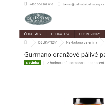
Přejít
+420 604 269 646
tomas@delikatnidelikatesy.cz
na
obsah
ČOKOLÁDY
DELIKATESY
CUKROVINKY
Domů
DELIKATESY
Nakládaná zelenina
Gurmano oranžové pálivé p
Průměrné
2 hodnocení
Podrobnosti hodnocení
Novinka
hodnocení
produktu
je
5,0
z
5
hvězdiček.