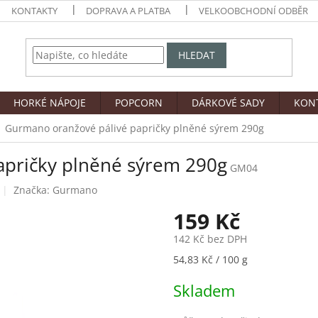
KONTAKTY
DOPRAVA A PLATBA
VELKOOBCHODNÍ ODBĚR
HLEDAT
HORKÉ NÁPOJE
POPCORN
DÁRKOVÉ SADY
KON
Gurmano oranžové pálivé papričky plněné sýrem 290g
apričky plněné sýrem 290g
GM04
Značka:
Gurmano
159 Kč
142 Kč bez DPH
Měrná
54,83 Kč / 100 g
cena:
Skladem