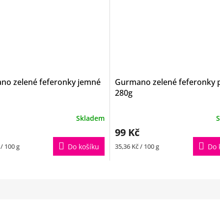
no zelené feferonky jemné
Gurmano zelené feferonky p
280g
Průměrné
Skladem
S
hodnocení
99 Kč
produktu
je
Měrná
 / 100 g
Do košíku
35,36 Kč / 100 g
Do 
5,0
cena:
z
5
hvězdiček.