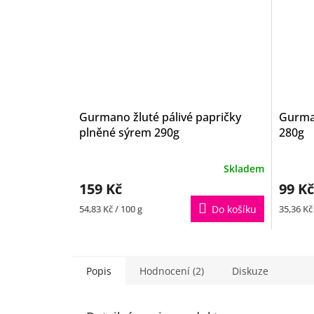
Gurmano žluté pálivé papričky
Gurma
plněné sýrem 290g
280g
Skladem
159 Kč
99 Kč
Měrná
Měrná
54,83 Kč / 100 g
Do košíku
35,36 Kč
cena:
cena:
Popis
Hodnocení (2)
Diskuze